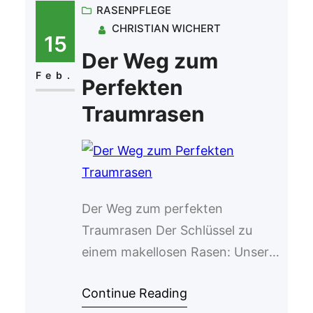
RASENPFLEGE
CHRISTIAN WICHERT
15
Der Weg zum
Feb.
Perfekten
Traumrasen
Der Weg zum perfekten
Traumrasen Der Schlüssel zu
einem makellosen Rasen: Unser
Premium-Dünger Ein schöner
Continue Reading
Garten beginnt mit einem