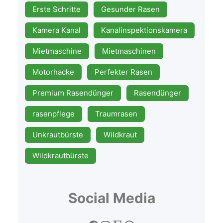
Erste Schritte
Gesunder Rasen
Kamera Kanal
Kanalinspektionskamera
Mietmaschine
Mietmaschinen
Motorhacke
Perfekter Rasen
Premium Rasendünger
Rasendünger
rasenpflege
Traumrasen
Unkrautbürste
Wildkraut
Wildkrautbürste
Social Media