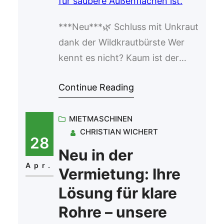
***Neu***🌿 Schluss mit Unkraut
dank der Wildkrautbürste Wer
kennt es nicht? Kaum ist der
Frühling da, sprießen Unkraut
Continue Reading
und Moos aus jeder Fuge.
Pflastersteine wirken ungepflegt,
MIETMASCHINEN
Wege verlieren ihre Struktur und
CHRISTIAN WICHERT
selbst die schönste Einfahrt sieht
28
plötzlich verwildert aus. Viele
Neu in der
greifen dann zu chemischen
Apr.
Vermietung: Ihre
Mitteln oder mühsamer
Lösung für klare
Handarbeit – doch es geht
Rohre – unsere
deutlich einfacher, schneller…