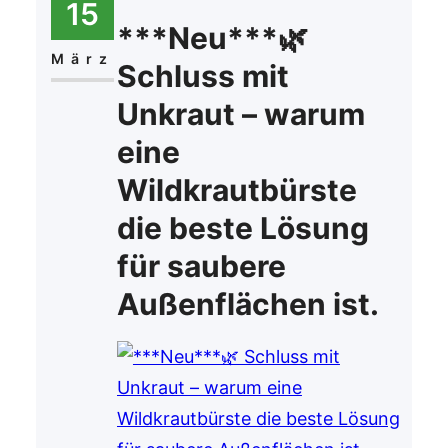
15
wird häufig übersehen: die
***Neu***🌿
Belüftung des Bodens. Genau
März
Schluss mit
hier setzt der Aerifizierer an. Der
Unkraut – warum
Aerifizierer ist ein
eine
leistungsstarkes Gerät, das tief in
Wildkrautbürste
den…
die beste Lösung
für saubere
Außenflächen ist.