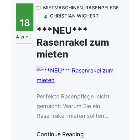
MIETMASCHINEN
, 
RASENPFLEGE
ohne unnötige Bauarbeiten oder
CHRISTIAN WICHERT
teure Handwerker besuche.
18
Warum unsere
***NEU***
Kanalinspektionskamera? ✅ 50m
Apr.
Rasenrakel zum
Leitung mit Meter-Anzeige: Sie
mieten
sehen genau, wo sich Schäden
oder Verstopfungen befinden.✅
Video- und Fotoaufzeichnung:
Dokumentieren Sie Ihre
Inspektionen für spätere
Perfekte Rasenpflege leicht
Analysen.✅…
gemacht: Warum Sie ein
Rasenrakel mieten sollten
Exklusives Angebot für unsere
Continue Reading
Kunden: Beim Kauf von Dünger