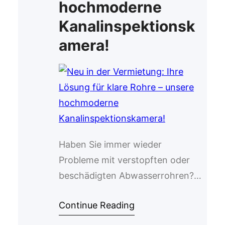
hochmoderne
Kanalinspektionsk
amera!
Haben Sie immer wieder
Probleme mit verstopften oder
beschädigten Abwasserrohren?
Unsere Kanalinspektionskamera
Continue Reading
ist die perfekte Lösung für
präzise Untersuchungen – ganz