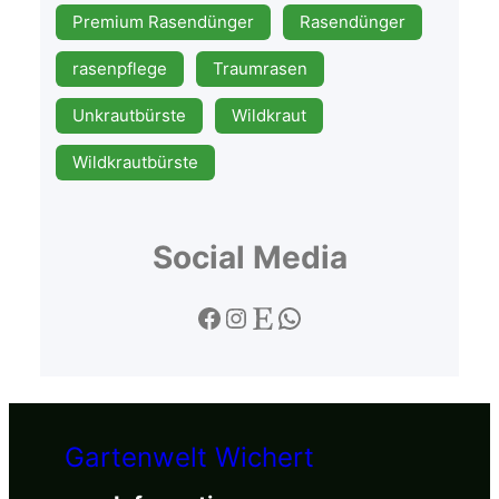
Premium Rasendünger
Rasendünger
rasenpflege
Traumrasen
Unkrautbürste
Wildkraut
Wildkrautbürste
Social Media
Gartenwelt Wichert