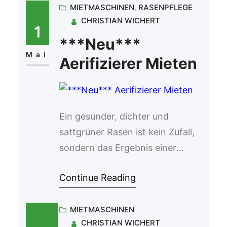
MIETMASCHINEN
, 
RASENPFLEGE
CHRISTIAN WICHERT
1
***Neu***
Mai
Aerifizierer Mieten
Ein gesunder, dichter und
sattgrüner Rasen ist kein Zufall,
sondern das Ergebnis einer
gezielten und professionellen
Continue Reading
Pflege. Viele Gartenbesitzer
investieren viel Zeit in das
MIETMASCHINEN
Mähen, Düngen und Bewässern,
CHRISTIAN WICHERT
doch ein entscheidender Schritt